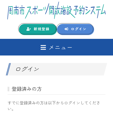
新規登録
ログイン
メニュー
ログイン
登録済みの方
すでに登録済みの方は以下からログインしてくださ
い。