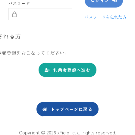
ログイン
パスワード
パスワードを忘れた方
される方
用者登録をおこなってください。
利用者登録へ進む
トップページに戻る
Copyright ©
2026 xField llc. all rights reserved.