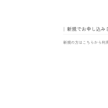
新規でお申し込み
新規の方はこちらから利