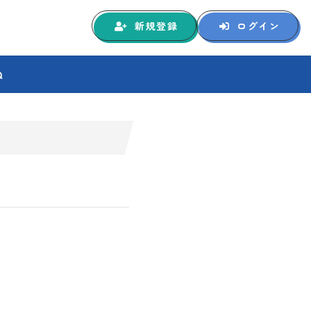
新規登録
ログイン
Q