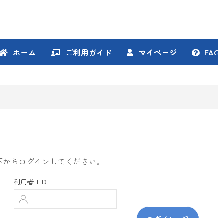
ホーム
ご利用ガイド
マイページ
FA
下からログインしてください。
利用者ＩＤ