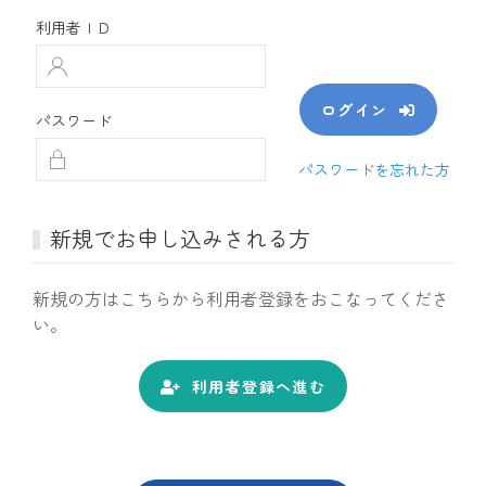
利用者ＩＤ
ログイン
パスワード
パスワードを忘れた方
新規でお申し込みされる方
新規の方はこちらから利用者登録をおこなってくださ
い。
利用者登録へ進む