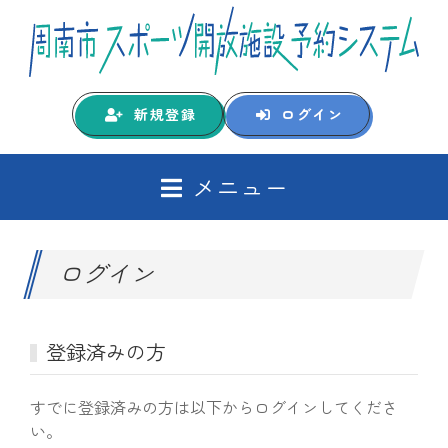
新規登録
ログイン
メニュー
ログイン
登録済みの方
すでに登録済みの方は以下からログインしてくださ
い。