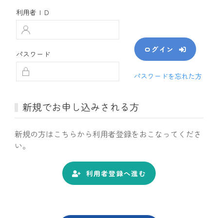
利用者ＩＤ
ログイン
パスワード
パスワードを忘れた方
新規でお申し込みされる方
新規の方はこちらから利用者登録をおこなってくださ
い。
利用者登録へ進む