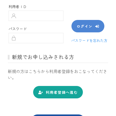
利用者ＩＤ
ログイン
パスワード
パスワードを忘れた方
新規でお申し込みされる方
新規の方はこちらから利用者登録をおこなってくださ
い。
利用者登録へ進む