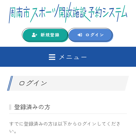
新規登録
ログイン
メニュー
ログイン
登録済みの方
すでに登録済みの方は以下からログインしてくださ
い。