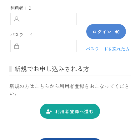
利用者ＩＤ
ログイン
パスワード
パスワードを忘れた方
新規でお申し込みされる方
新規の方はこちらから利用者登録をおこなってくださ
い。
利用者登録へ進む