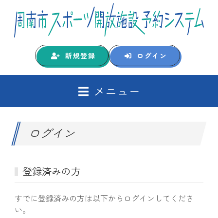
新規登録
ログイン
メニュー
ログイン
登録済みの方
すでに登録済みの方は以下からログインしてくださ
い。