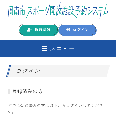
新規登録
ログイン
メニュー
ログイン
登録済みの方
すでに登録済みの方は以下からログインしてくださ
い。