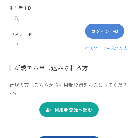
利用者ＩＤ
ログイン
パスワード
パスワードを忘れた方
新規でお申し込みされる方
新規の方はこちらから利用者登録をおこなってくださ
い。
利用者登録へ進む