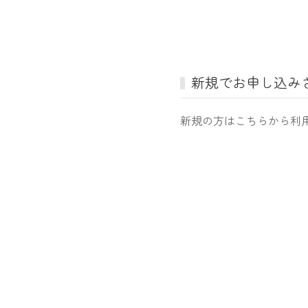
新規でお申し込み
新規の方はこちらから利