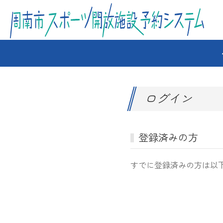
ログイン
登録済みの方
すでに登録済みの方は以