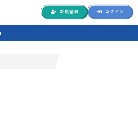
新規登録
ログイン
Q