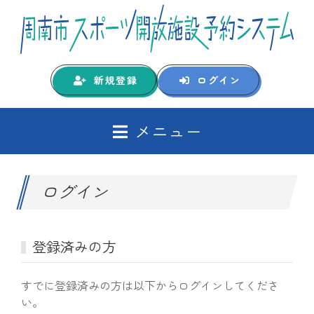
新規登録
ログイン
メニュー
ログイン
登録済みの方
すでに登録済みの方は以下からログインしてくださ
い。