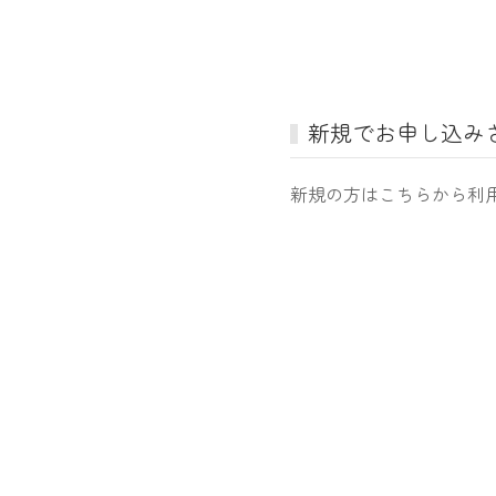
新規でお申し込み
新規の方はこちらから利