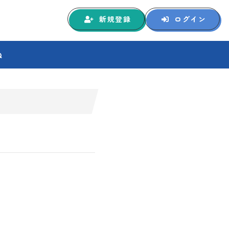
新規登録
ログイン
Q