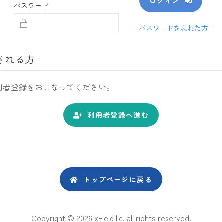
ログイン
パスワード
パスワードを忘れた方
される方
用者登録をおこなってください。
利用者登録へ進む
トップページに戻る
Copyright ©
2026 xField llc. all rights reserved.