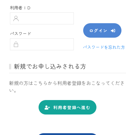
利用者ＩＤ
ログイン
パスワード
パスワードを忘れた方
新規でお申し込みされる方
新規の方はこちらから利用者登録をおこなってくださ
い。
利用者登録へ進む