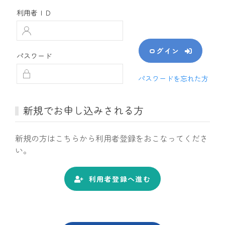
利用者ＩＤ
ログイン
パスワード
パスワードを忘れた方
新規でお申し込みされる方
新規の方はこちらから利用者登録をおこなってくださ
い。
利用者登録へ進む