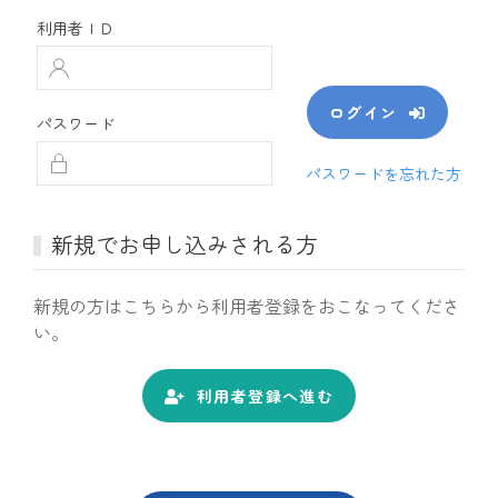
利用者ＩＤ
ログイン
パスワード
パスワードを忘れた方
新規でお申し込みされる方
新規の方はこちらから利用者登録をおこなってくださ
い。
利用者登録へ進む