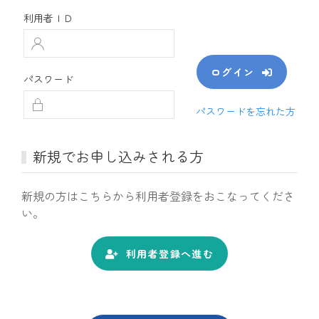
利用者ＩＤ
ログイン
パスワード
パスワードを忘れた方
新規でお申し込みされる方
新規の方はこちらから利用者登録をおこなってくださ
い。
利用者登録へ進む