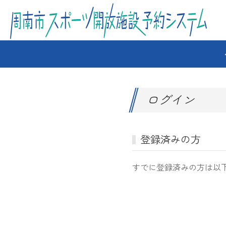
ログイン
登録済みの方
すでに登録済みの方は以