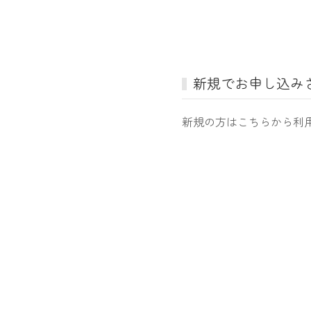
新規でお申し込み
新規の方はこちらから利