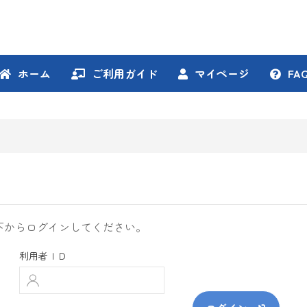
ホーム
ご利用ガイド
マイページ
FA
下からログインしてください。
利用者ＩＤ