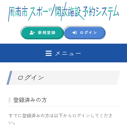
新規登録
ログイン
メニュー
ログイン
登録済みの方
すでに登録済みの方は以下からログインしてくださ
い。