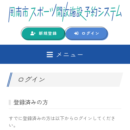
新規登録
ログイン
メニュー
ログイン
登録済みの方
すでに登録済みの方は以下からログインしてくださ
い。