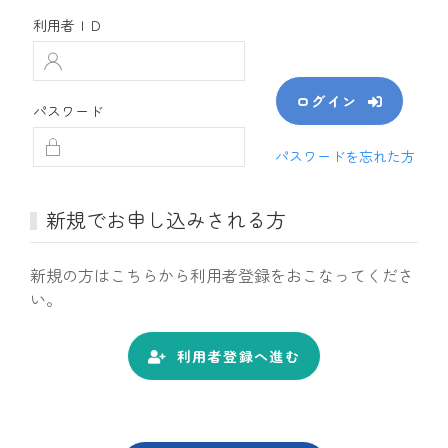
利用者ＩＤ
ログイン
パスワード
パスワードを忘れた方
新規でお申し込みされる方
新規の方はこちらから利用者登録をおこなってくださ
い。
利用者登録へ進む