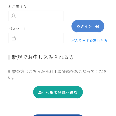
利用者ＩＤ
ログイン
パスワード
パスワードを忘れた方
新規でお申し込みされる方
新規の方はこちらから利用者登録をおこなってくださ
い。
利用者登録へ進む