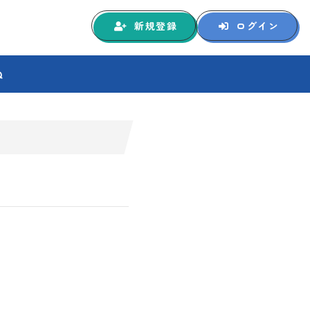
新規登録
ログイン
Q