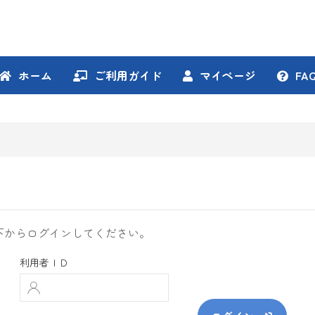
ホーム
ご利用ガイド
マイページ
FA
下からログインしてください。
利用者ＩＤ