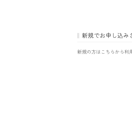
新規でお申し込み
新規の方はこちらから利