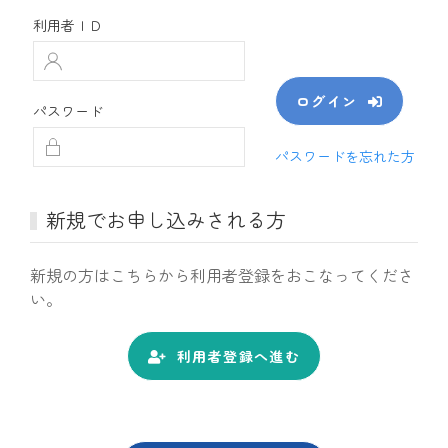
利用者ＩＤ
ログイン
パスワード
パスワードを忘れた方
新規でお申し込みされる方
新規の方はこちらから利用者登録をおこなってくださ
い。
利用者登録へ進む