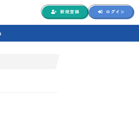
新規登録
ログイン
Q