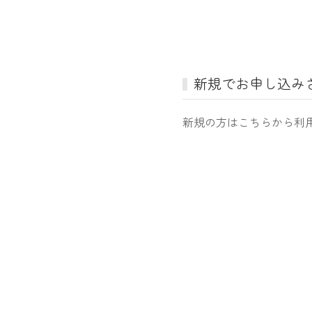
新規でお申し込み
新規の方はこちらから利