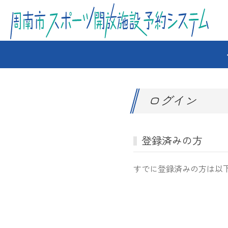
ログイン
登録済みの方
すでに登録済みの方は以