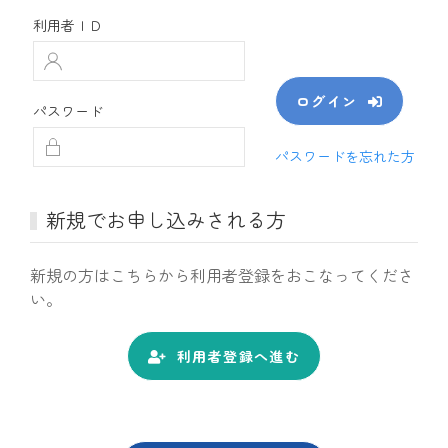
利用者ＩＤ
ログイン
パスワード
パスワードを忘れた方
新規でお申し込みされる方
新規の方はこちらから利用者登録をおこなってくださ
い。
利用者登録へ進む