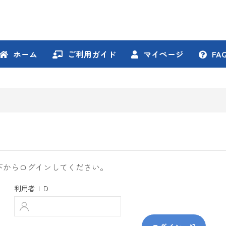
ホーム
ご利用ガイド
マイページ
FA
下からログインしてください。
利用者ＩＤ