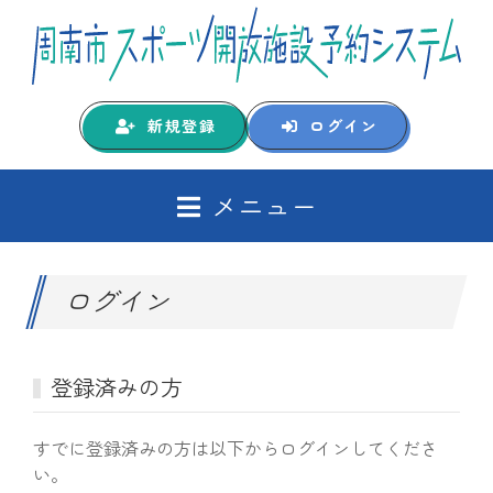
新規登録
ログイン
メニュー
ログイン
登録済みの方
すでに登録済みの方は以下からログインしてくださ
い。