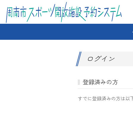
ログイン
登録済みの方
すでに登録済みの方は以