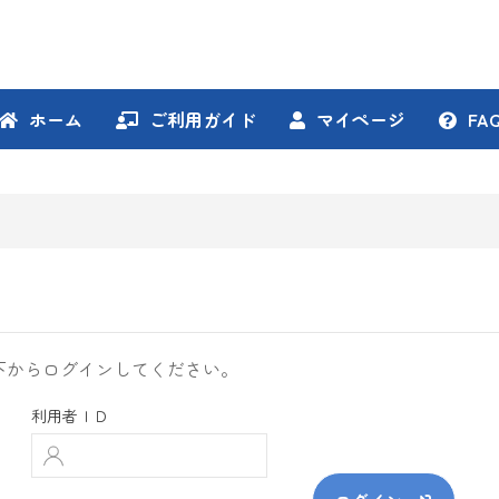
ホーム
ご利用ガイド
マイページ
FA
下からログインしてください。
利用者ＩＤ