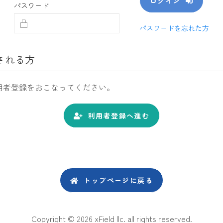
ログイン
パスワード
パスワードを忘れた方
される方
用者登録をおこなってください。
利用者登録へ進む
トップページに戻る
Copyright ©
2026 xField llc. all rights reserved.