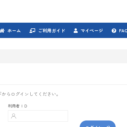
ホーム
ご利用ガイド
マイページ
FA
下からログインしてください。
利用者ＩＤ