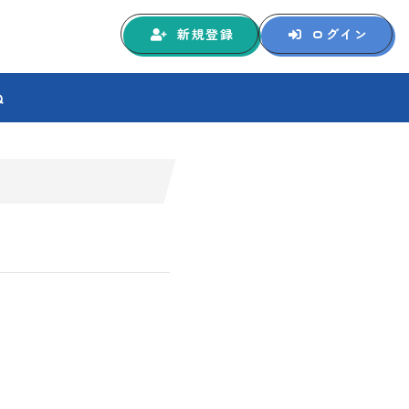
新規登録
ログイン
Q