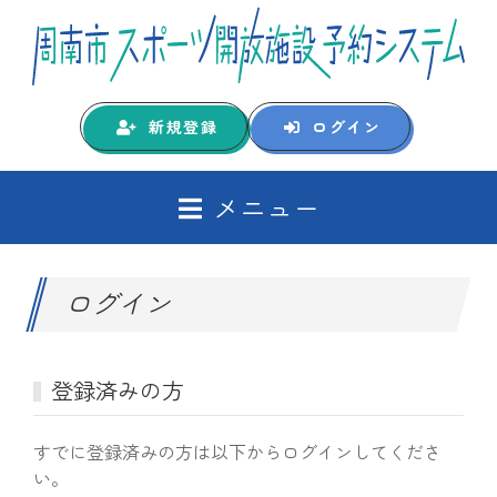
新規登録
ログイン
メニュー
ログイン
登録済みの方
すでに登録済みの方は以下からログインしてくださ
い。