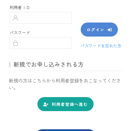
利用者ＩＤ
ログイン
パスワード
パスワードを忘れた方
新規でお申し込みされる方
新規の方はこちらから利用者登録をおこなってくださ
い。
利用者登録へ進む