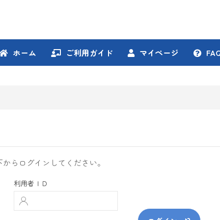
ホーム
ご利用ガイド
マイページ
FA
下からログインしてください。
利用者ＩＤ