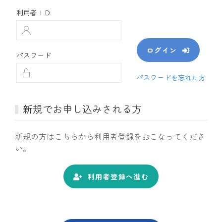
利用者ＩＤ
ログイン
パスワード
パスワードを忘れた方
新規でお申し込みされる方
新規の方はこちらから利用者登録をおこなってくださ
い。
利用者登録へ進む