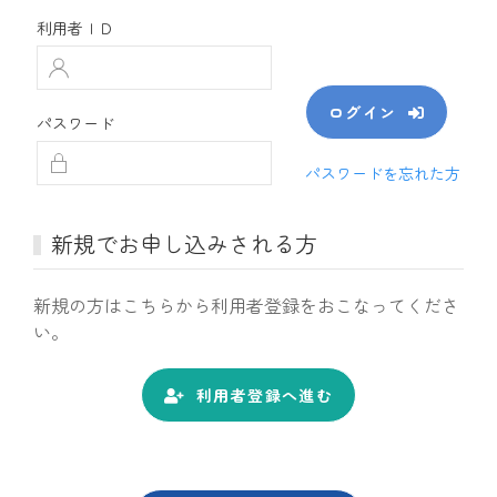
利用者ＩＤ
ログイン
パスワード
パスワードを忘れた方
新規でお申し込みされる方
新規の方はこちらから利用者登録をおこなってくださ
い。
利用者登録へ進む