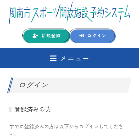
新規登録
ログイン
メニュー
ログイン
登録済みの方
すでに登録済みの方は以下からログインしてくださ
い。