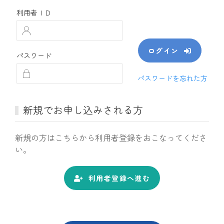
利用者ＩＤ
ログイン
パスワード
パスワードを忘れた方
新規でお申し込みされる方
新規の方はこちらから利用者登録をおこなってくださ
い。
利用者登録へ進む