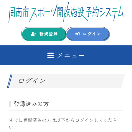
新規登録
ログイン
メニュー
ログイン
登録済みの方
すでに登録済みの方は以下からログインしてくださ
い。