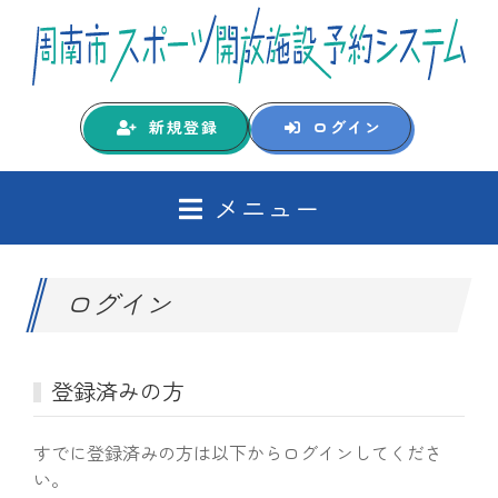
新規登録
ログイン
メニュー
ログイン
登録済みの方
すでに登録済みの方は以下からログインしてくださ
い。