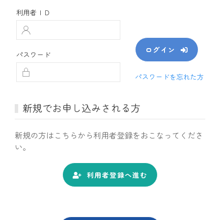
利用者ＩＤ
ログイン
パスワード
パスワードを忘れた方
新規でお申し込みされる方
新規の方はこちらから利用者登録をおこなってくださ
い。
利用者登録へ進む