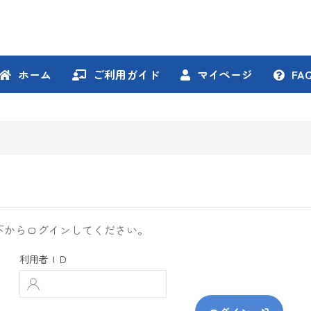
ホーム
ご利用ガイド
マイページ
FA
下からログインしてください。
利用者ＩＤ