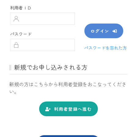
利用者ＩＤ
ログイン
パスワード
パスワードを忘れた方
新規でお申し込みされる方
新規の方はこちらから利用者登録をおこなってくださ
い。
利用者登録へ進む