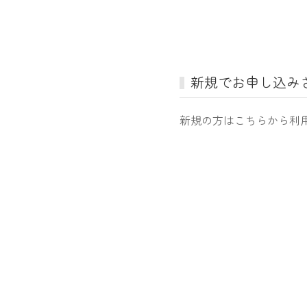
新規でお申し込み
新規の方はこちらから利