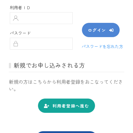
利用者ＩＤ
ログイン
パスワード
パスワードを忘れた方
新規でお申し込みされる方
新規の方はこちらから利用者登録をおこなってくださ
い。
利用者登録へ進む