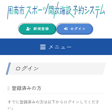
新規登録
ログイン
メニュー
ログイン
登録済みの方
すでに登録済みの方は以下からログインしてくださ
い。