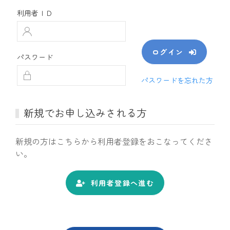
利用者ＩＤ
ログイン
パスワード
パスワードを忘れた方
新規でお申し込みされる方
新規の方はこちらから利用者登録をおこなってくださ
い。
利用者登録へ進む