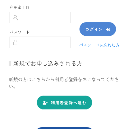
利用者ＩＤ
ログイン
パスワード
パスワードを忘れた方
新規でお申し込みされる方
新規の方はこちらから利用者登録をおこなってくださ
い。
利用者登録へ進む