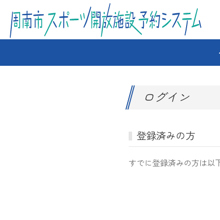
ログイン
登録済みの方
すでに登録済みの方は以