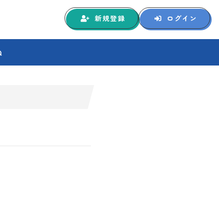
新規登録
ログイン
Q