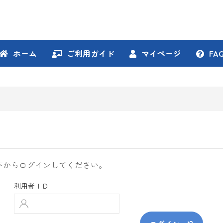
ホーム
ご利用ガイド
マイページ
FA
下からログインしてください。
利用者ＩＤ