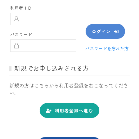
利用者ＩＤ
ログイン
パスワード
パスワードを忘れた方
新規でお申し込みされる方
新規の方はこちらから利用者登録をおこなってくださ
い。
利用者登録へ進む