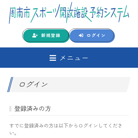
新規登録
ログイン
メニュー
ログイン
登録済みの方
すでに登録済みの方は以下からログインしてくださ
い。