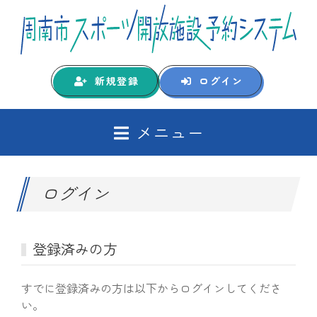
新規登録
ログイン
メニュー
ログイン
登録済みの方
すでに登録済みの方は以下からログインしてくださ
い。