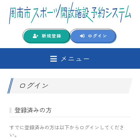
新規登録
ログイン
メニュー
ログイン
登録済みの方
すでに登録済みの方は以下からログインしてくださ
い。